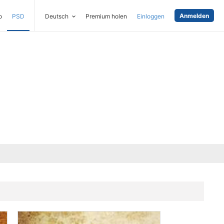
Anmelden
o
PSD
Deutsch
Premium holen
Einloggen