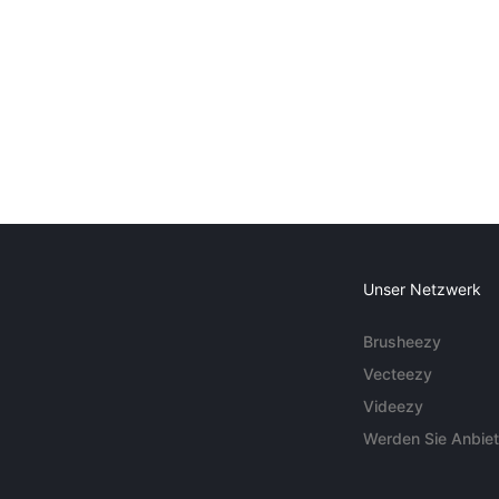
Unser Netzwerk
Brusheezy
Vecteezy
Videezy
Werden Sie Anbiet