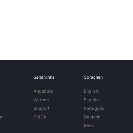
Seitenlinks
Sprachen
Angebote
English
Werben
Español
Support
Português
er
DMCA
Deutsch
Mehr ...