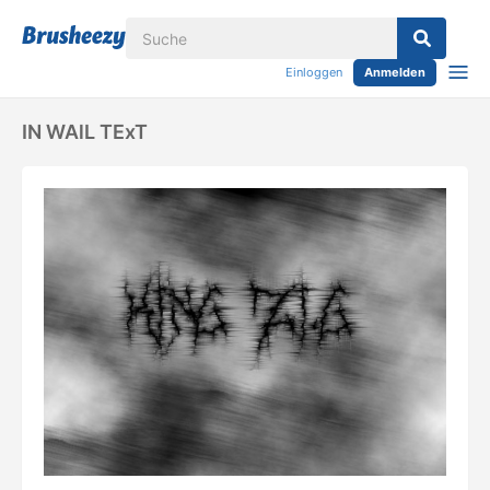
Einloggen
Anmelden
IN WAlL TExT