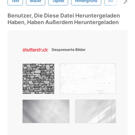
Text
Mauer
Tapete
Hintergrund
Alt
Jahr
Benutzer, Die Diese Datei Heruntergeladen
Haben, Haben Außerdem Heruntergeladen
Gesponserte Bilder