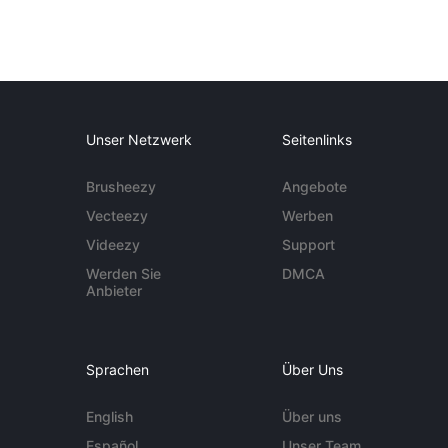
Unser Netzwerk
Seitenlinks
Brusheezy
Angebote
Vecteezy
Werben
Videezy
Support
Werden Sie
DMCA
Anbieter
Sprachen
Über Uns
English
Über uns
Español
Unser Team