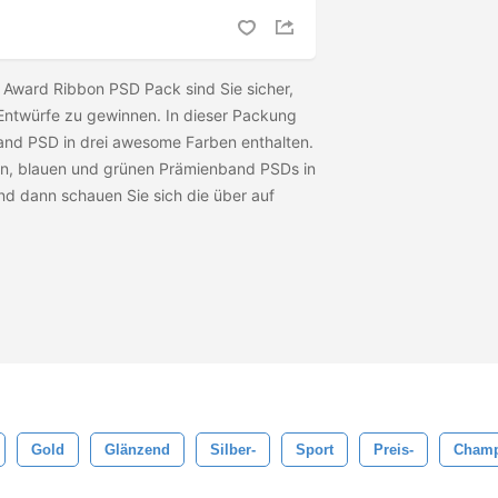
 Award Ribbon PSD Pack sind Sie sicher,
e Entwürfe zu gewinnen. In dieser Packung
and PSD in drei awesome Farben enthalten.
en, blauen und grünen Prämienband PSDs in
nd dann schauen Sie sich die
über auf
Gold
Glänzend
Silber-
Sport
Preis-
Champ