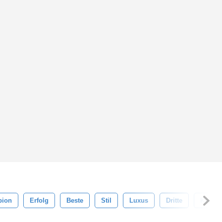
ion
Erfolg
Beste
Stil
Luxus
Dritte
Kunsts