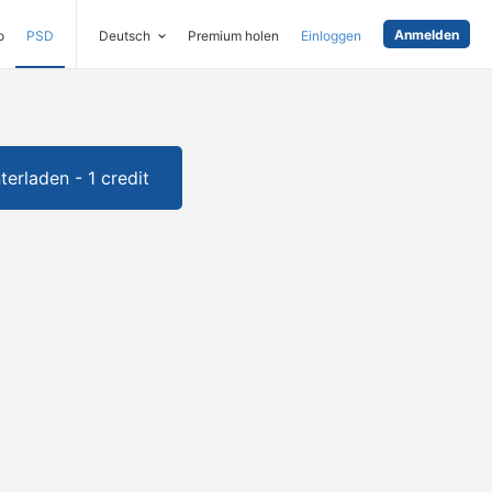
Anmelden
o
PSD
Deutsch
Premium holen
Einloggen
terladen - 1 credit