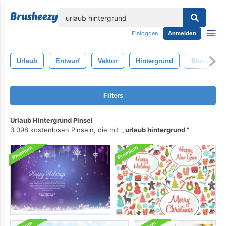
lose
Einloggen
Anmelden
Urlaub
Entwurf
Vektor
Hintergrund
Illustration
Filters
Urlaub Hintergrund Pinsel
3.098 kostenlosen Pinseln, die mit
urlaub hintergrund