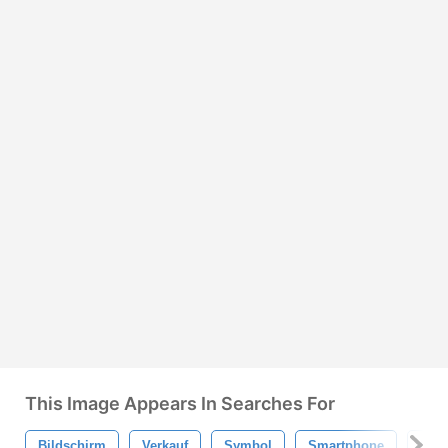
This Image Appears In Searches For
Bildschirm
Verkauf
Symbol
Smartphone
Mark