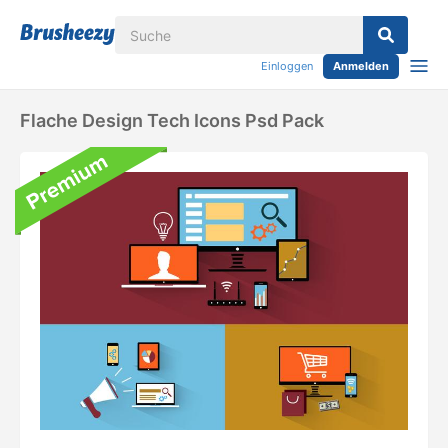
Einloggen
Anmelden
Flache Design Tech Icons Psd Pack