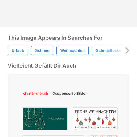
This Image Appears In Searches For
Urlaub
Schnee
Weihnachten
Schneeflocke
We
Vielleicht Gefällt Dir Auch
Gesponserte Bilder