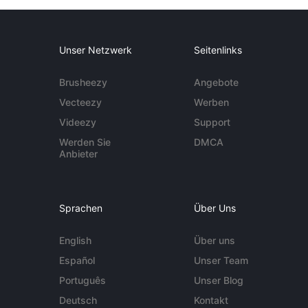
Unser Netzwerk
Seitenlinks
Brusheezy
Angebote
Vecteezy
Werben
Videezy
Support
Werden Sie
DMCA
Anbieter
Sprachen
Über Uns
English
Über uns
Español
Unser Team
Português
Unser Blog
Deutsch
Kontakt