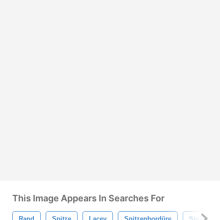
This Image Appears In Searches For
Rand
Spitze
Lacey
Spitzenbordüre
Spitzenra