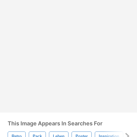
This Image Appears In Searches For
Retro
Pack
Leben
Poster
Inspiration
Zita