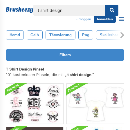
lose
Einloggen
Anmelden
Hemd
Gelb
Tätowierung
Png
Skalierbar
Filters
T Shirt Design Pinsel
101 kostenlosen Pinseln, die mit
t shirt design