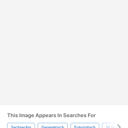
This Image Appears In Searches For
Sechseckig
Geometrisch
Futuristisch
3d Hexagona