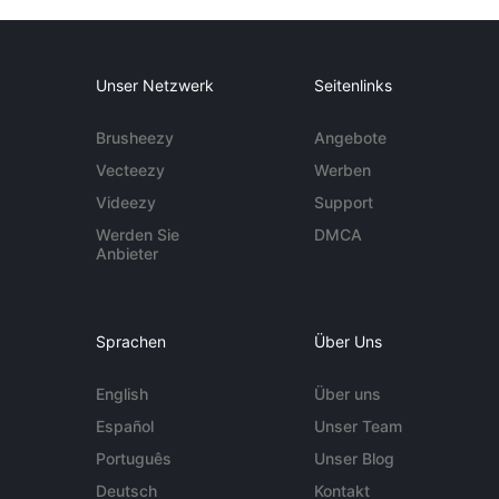
Unser Netzwerk
Seitenlinks
Brusheezy
Angebote
Vecteezy
Werben
Videezy
Support
Werden Sie
DMCA
Anbieter
Sprachen
Über Uns
English
Über uns
Español
Unser Team
Português
Unser Blog
Deutsch
Kontakt