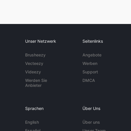
Unser Netzwerk
Seitenlinks
Brusheezy
Angebote
Vecteezy
Werben
Videezy
Support
Werden Sie
DMCA
Anbieter
Sprachen
Über Uns
English
Über uns
Español
Unser Team