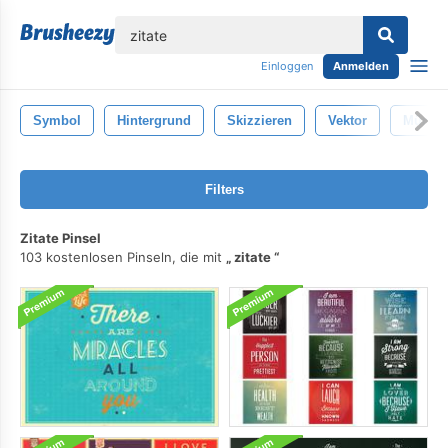
lose
Einloggen
Anmelden
Symbol
Hintergrund
Skizzieren
Vektor
Münze
Filters
Zitate Pinsel
103 kostenlosen Pinseln, die mit
zitate