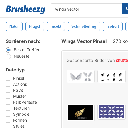
Natur
Flügel
Insekt
Schmetterling
Isoliert
Sortieren nach:
Wings Vector Pinsel
-
270 kos
Bester Treffer
Neueste
Gesponserte Bilder von
Dateityp
Pinsel
Actions
PSDs
Muster
Farbverläufe
Texturen
Symbole
Formen
Styles