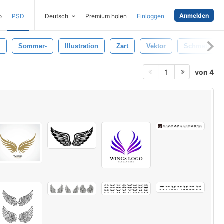
Anmelden
o
PSD
Deutsch
Premium holen
Einloggen
e
Sommer-
Illustration
Zart
Vektor
Schmetterli
von 4
1