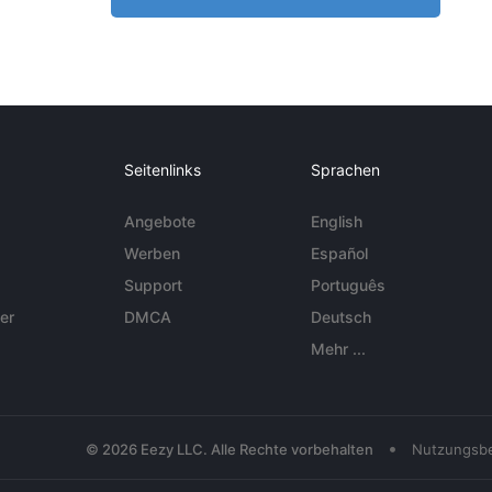
Seitenlinks
Sprachen
Angebote
English
Werben
Español
Support
Português
er
DMCA
Deutsch
Mehr ...
•
© 2026 Eezy LLC. Alle Rechte vorbehalten
Nutzungsb