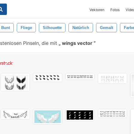
Vektoren
Fotos
Vide
Bunt
Fliege
Silhouette
Natürlich
Gemalt
Farb
tenlosen Pinseln, die mit
wings vector