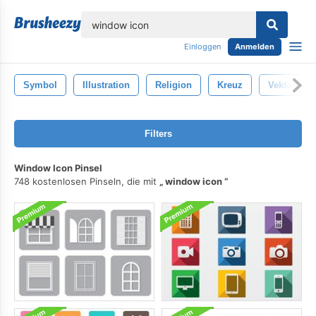
lose
Einloggen
Anmelden
Symbol
Illustration
Religion
Kreuz
Vektor
Filters
Window Icon Pinsel
748 kostenlosen Pinseln, die mit
window icon