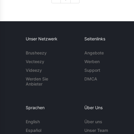
Unser Netzwerk
Seitenlinks
Brusheezy
Angebote
Vecteezy
Werben
Videezy
Support
Werden Sie
DMCA
Anbieter
Sprachen
Über Uns
English
Über uns
Español
Unser Team