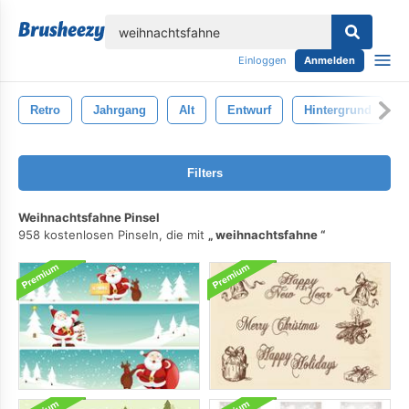
lose
Einloggen
Anmelden
Retro
Jahrgang
Alt
Entwurf
Hintergrund
Filters
Weihnachtsfahne Pinsel
958 kostenlosen Pinseln, die mit
weihnachtsfahne