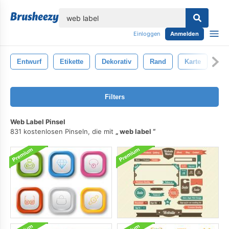
lose
Einloggen
Anmelden
Entwurf
Etikette
Dekorativ
Rand
Karte
Ne
Filters
Web Label Pinsel
831 kostenlosen Pinseln, die mit
web label