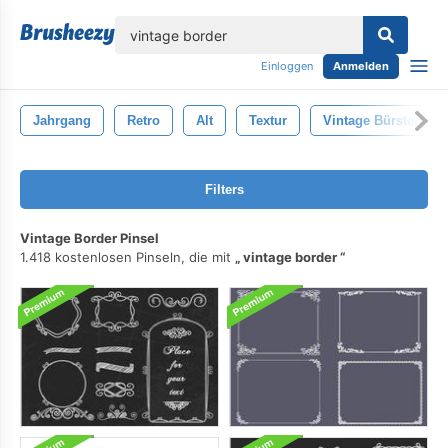
lose
Einloggen
Anmelden
Jahrgang
Retro
Alt
Textur
Vintage Bürsten
Filters
Vintage Border Pinsel
1.418 kostenlosen Pinseln, die mit
vintage border