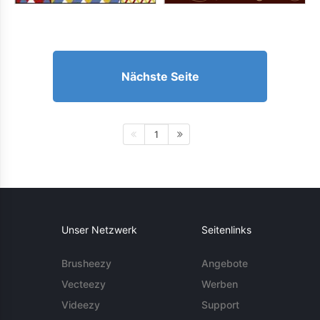
Nächste Seite
1
Unser Netzwerk
Seitenlinks
Brusheezy
Angebote
Vecteezy
Werben
Videezy
Support