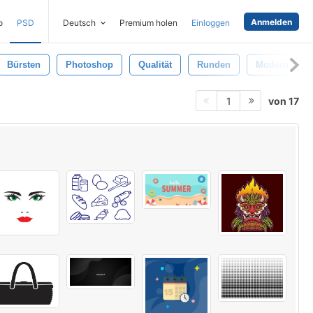
Anmelden
o
PSD
Deutsch
Premium holen
Einloggen
Bürsten
Photoshop
Qualität
Runden
Modern
von 17
1