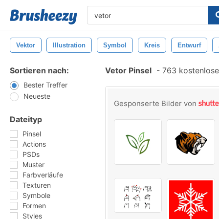
Vektor
Illustration
Symbol
Kreis
Entwurf
Sortieren nach:
Vetor Pinsel
-
763 kostenlosen
Bester Treffer
Neueste
Gesponserte Bilder von
Dateityp
Pinsel
Actions
PSDs
Muster
Farbverläufe
Texturen
Symbole
Formen
Styles