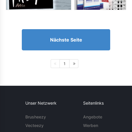
Nächste Seite
1
Unser Netzwerk
Seitenlinks
Brusheezy
Angebote
Vecteezy
Werben