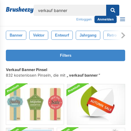
lose
Einloggen
Anmelden
Banner
Vektor
Entwurf
Jahrgang
Retro
B
Filters
Verkauf Banner Pinsel
832 kostenlosen Pinseln, die mit
verkauf banner