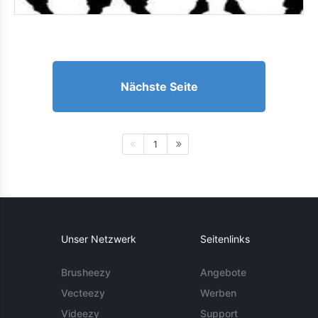
Nächste Seite
1
Unser Netzwerk
Seitenlinks
Brusheezy
Angebote
Vecteezy
Werben
Videezy
Support