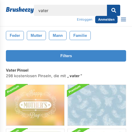
lose
Einloggen
Anmelden
Feder
Mutter
Mann
Familie
Filters
Vater Pinsel
298 kostenlosen Pinseln, die mit
vater