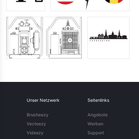
Unser Netzwerk
Seitenlinks
Brusheezy
Angebote
Vecteezy
Werben
Videezy
Support