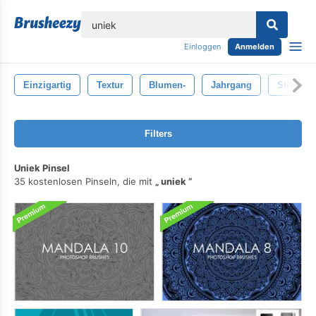
lose
Einloggen
Anmelden
Einzigartig
Textur
Blumen-
Jahrgang
Stressig
Filters
Uniek Pinsel
35 kostenlosen Pinseln, die mit
uniek