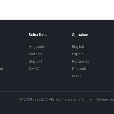
Seitenlinks
Sprachen
Angebote
English
Werben
Español
Support
Português
er
DMCA
Deutsch
Mehr ...
•
© 2026 Eezy LLC. Alle Rechte vorbehalten
Nutzungsb