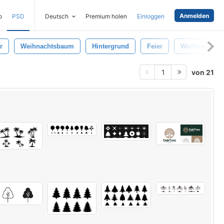
Anmelden
o
PSD
Deutsch
Premium holen
Einloggen
r
Weihnachtsbaum
Hintergrund
Feier
Weihnachtsm
von 21
1