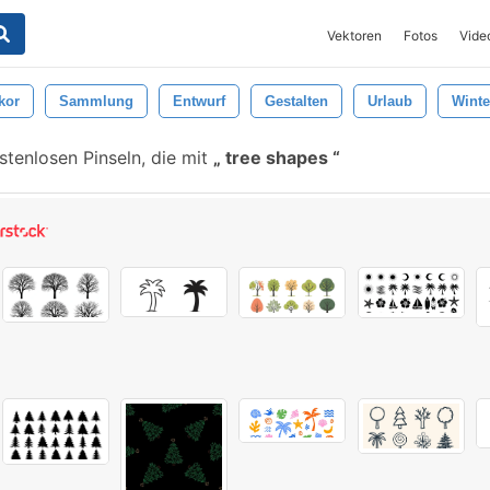
Vektoren
Fotos
Vide
kor
Sammlung
Entwurf
Gestalten
Urlaub
Winte
stenlosen Pinseln, die mit
tree shapes