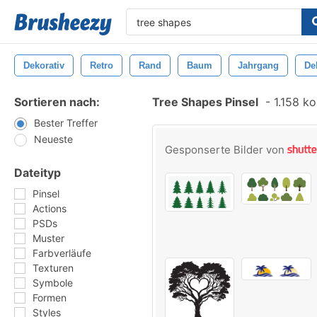
Dekorativ
Retro
Rand
Baum
Jahrgang
De
Sortieren nach:
Tree Shapes Pinsel
-
1.158 ko
Bester Treffer
Neueste
Gesponserte Bilder von
Dateityp
Pinsel
Actions
PSDs
Muster
Farbverläufe
Texturen
Symbole
Formen
Styles