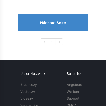
Nächste Seite
1
Unser Netzwerk
Seitenlinks
Brusheezy
Angebote
Vecteezy
Werben
Videezy
Support
Werden Sie
DMCA