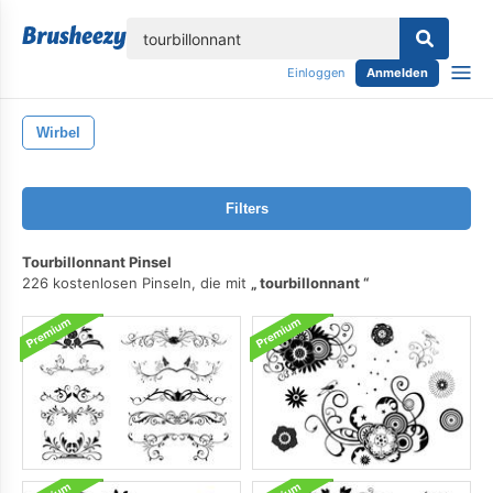
lose
Einloggen
Anmelden
Wirbel
Filters
Tourbillonnant Pinsel
226 kostenlosen Pinseln, die mit
tourbillonnant