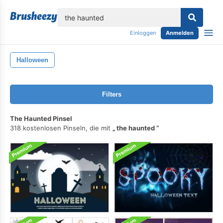
lose
Einloggen
Anmelden
Halloween
Filters
The Haunted Pinsel
318 kostenlosen Pinseln, die mit
the haunted