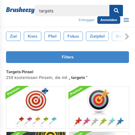
lose
Einloggen
Anmelden
Ziel
Kreis
Pfeil
Fokus
Zielpfeil
Marketing
Filters
Targets Pinsel
259 kostenlosen Pinseln, die mit
targets