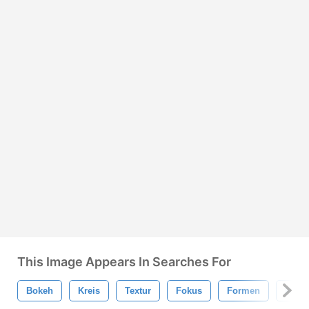
This Image Appears In Searches For
Bokeh
Kreis
Textur
Fokus
Formen
Kreis