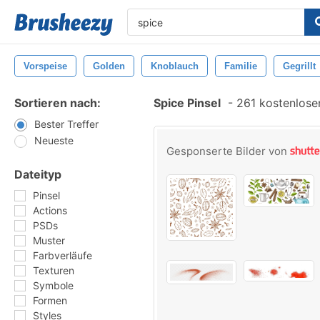
Vorspeise
Golden
Knoblauch
Familie
Gegrillt
Sortieren nach:
Spice Pinsel
-
261 kostenlosen
Bester Treffer
Neueste
Gesponserte Bilder von
Dateityp
Pinsel
Actions
PSDs
Muster
Farbverläufe
Texturen
Symbole
Formen
Styles