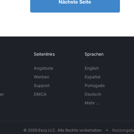
Nächste Seite
Seitenlinks
Sprachen
Angebote
English
Werben
Español
Support
Português
er
DMCA
Deutsch
Mehr ...
•
© 2026 Eezy LLC. Alle Rechte vorbehalten
Nutzungsb