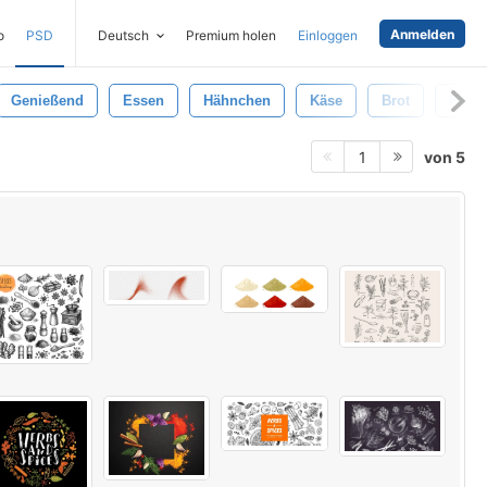
Anmelden
o
PSD
Deutsch
Premium holen
Einloggen
Genießend
Essen
Hähnchen
Käse
Brot
Pfeffe
von 5
1