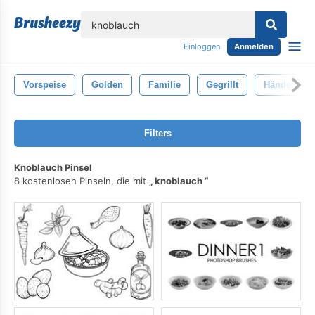
lose
Einloggen
Anmelden
Vorspeise
Golden
Familie
Gegrillt
Hände
Filters
Knoblauch Pinsel
8 kostenlosen Pinseln, die mit
knoblauch