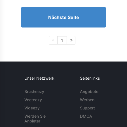
Nächste Seite
1
Unser Netzwerk
Seitenlinks
Brusheezy
Angebote
Vecteezy
Werben
Videezy
Support
Werden Sie
DMCA
Anbieter