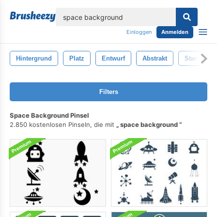
lose
Einloggen
Anmelden
Hintergrund
Platz
Entwurf
Abstrakt
Star
Filters
Space Background Pinsel
2.850 kostenlosen Pinseln, die mit
space background