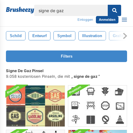
lose
Einloggen
Anmelden
Schild
Entwurf
Symbol
Illustration
Grafik
Filters
Signe De Gaz Pinsel
9.058 kostenlosen Pinseln, die mit
signe de gaz