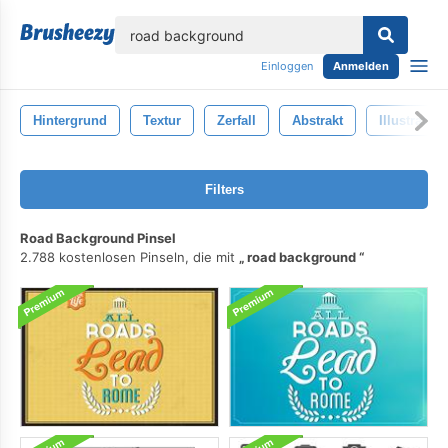
lose
Einloggen
Anmelden
Hintergrund
Textur
Zerfall
Abstrakt
Illustration
Filters
Road Background Pinsel
2.788 kostenlosen Pinseln, die mit
road background