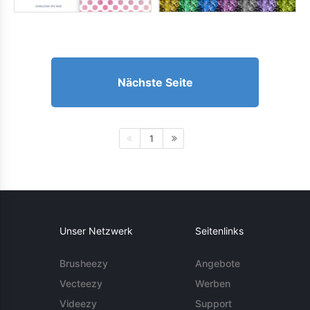
Nächste Seite
1
Unser Netzwerk
Seitenlinks
Brusheezy
Angebote
Vecteezy
Werben
Videezy
Support