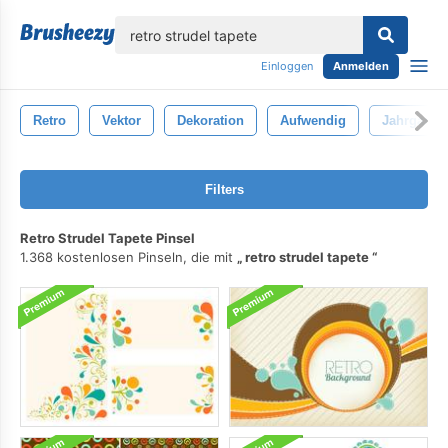
lose
Einloggen
Anmelden
Retro
Vektor
Dekoration
Aufwendig
Jahrgang
Filters
Retro Strudel Tapete Pinsel
1.368 kostenlosen Pinseln, die mit
retro strudel tapete