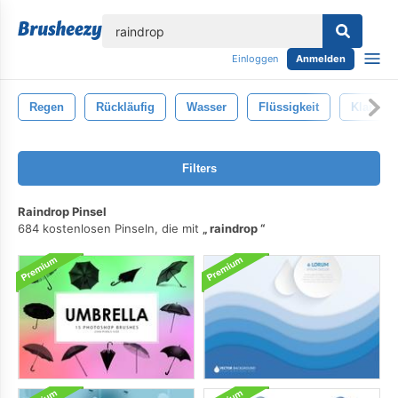
lose
Einloggen
Anmelden
Regen
Rückläufig
Wasser
Flüssigkeit
Klar
Filters
Raindrop Pinsel
684 kostenlosen Pinseln, die mit
raindrop