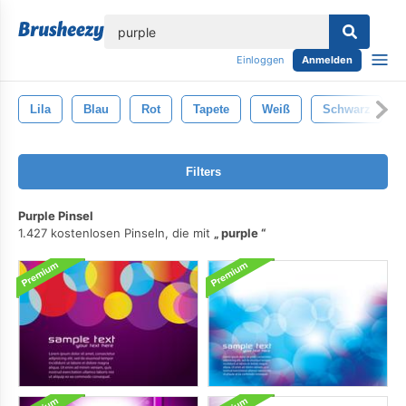
lose
Einloggen
Anmelden
Lila
Blau
Rot
Tapete
Weiß
Schwarz
Filters
Purple Pinsel
1.427 kostenlosen Pinseln, die mit
purple