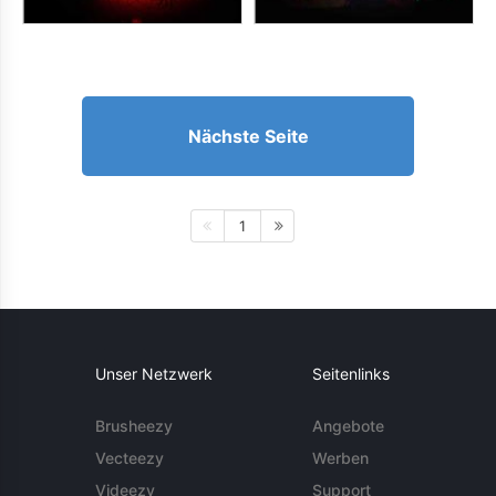
Nächste Seite
1
Unser Netzwerk
Seitenlinks
Brusheezy
Angebote
Vecteezy
Werben
Videezy
Support