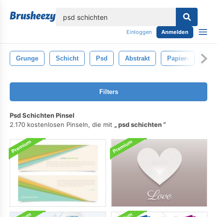
lose
Einloggen
Anmelden
Grunge
Schicht
Psd
Abstrakt
Papier-
Sch
Filters
Psd Schichten Pinsel
2.170 kostenlosen Pinseln, die mit
psd schichten