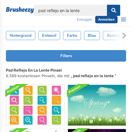
lose
Einloggen
Anmelden
Hintergrund
Entwurf
Farbe
Blau
Abstrakt
Filters
Psd Reflejo En La Lente Pinsel
6.569 kostenlosen Pinseln, die mit
psd reflejo en la lente