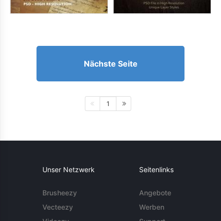
Nächste Seite
1
Unser Netzwerk
Seitenlinks
Brusheezy
Angebote
Vecteezy
Werben