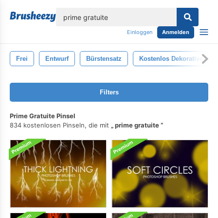
lose
Einloggen
Anmelden
Frei
Entwurf
Bürstensatz
Kostenlos Dekorative
Filters
Prime Gratuite Pinsel
834 kostenlosen Pinseln, die mit
prime gratuite