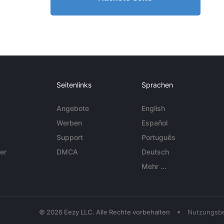
Seitenlinks
Sprachen
Angebote
English
Werben
Español
Support
Português
er
DMCA
Deutsch
Mehr ...
•
© 2026 Eezy LLC. Alle Rechte vorbehalten
Nutzungsb