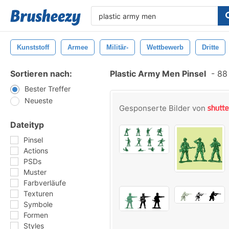
Kunststoff
Armee
Militär-
Wettbewerb
Dritte
Sortieren nach:
Plastic Army Men Pinsel
-
88 
Bester Treffer
Neueste
Gesponserte Bilder von
Dateityp
Pinsel
Actions
PSDs
Muster
Farbverläufe
Texturen
Symbole
Formen
Styles