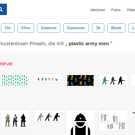
Vektoren
Fotos
Vide
Ort
Ehre
Gewinnt
Gewinner
3d
Beste
L
kostenlosen Pinseln, die mit
plastic army men