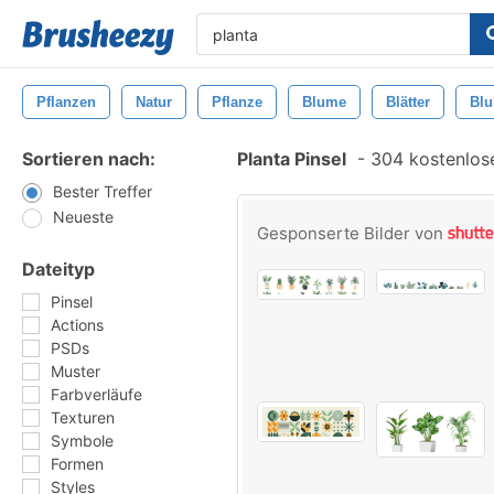
Pflanzen
Natur
Pflanze
Blume
Blätter
Bl
Sortieren nach:
Planta Pinsel
-
304 kostenlose
Bester Treffer
Neueste
Gesponserte Bilder von
Dateityp
Pinsel
Actions
PSDs
Muster
Farbverläufe
Texturen
Symbole
Formen
Styles