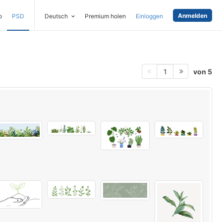
Anmelden
o
PSD
Deutsch
Premium holen
Einloggen
von 5
1