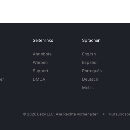
Seitenlinks
Sprachen
Angebote
English
Werben
Español
Support
Português
er
DMCA
Deutsch
Mehr ...
•
© 2026 Eezy LLC. Alle Rechte vorbehalten
Nutzungsb