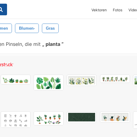
Vektoren
Fotos
Vide
umen
Blumen-
Gras
n Pinseln, die mit
planta