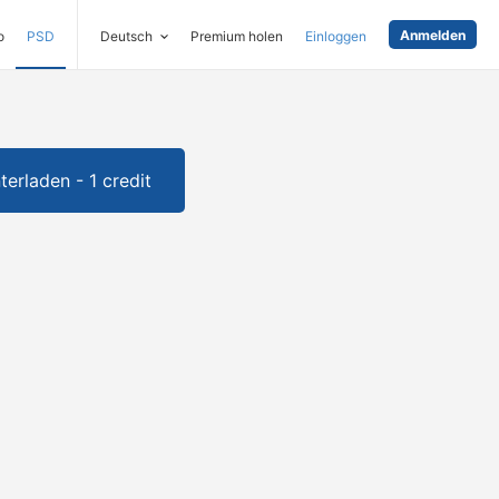
Anmelden
o
PSD
Deutsch
Premium holen
Einloggen
terladen - 1 credit