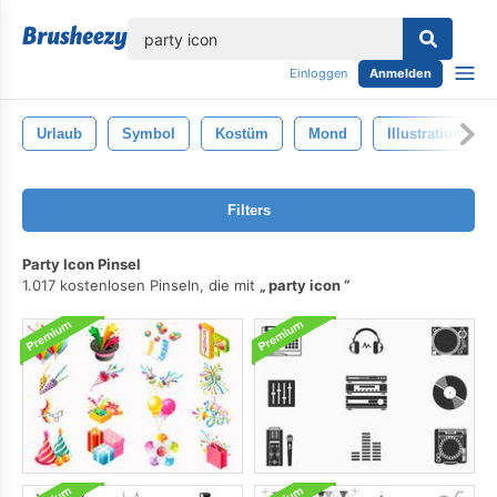
lose
Einloggen
Anmelden
Urlaub
Symbol
Kostüm
Mond
Illustration
Filters
Party Icon Pinsel
1.017 kostenlosen Pinseln, die mit
party icon