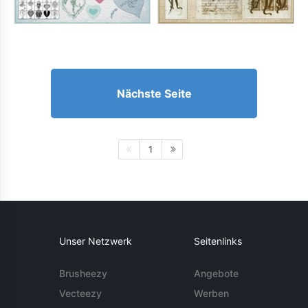
Nächste Seite
1
Unser Netzwerk
Seitenlinks
Brusheezy
Angebote
Vecteezy
Werben