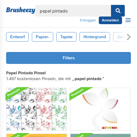
lose
Einloggen
Anmelden
Entwurf
Papier-
Tapete
Hintergrund
Jahrgang
Filters
Papel Pintado Pinsel
1.497 kostenlosen Pinseln, die mit
papel pintado