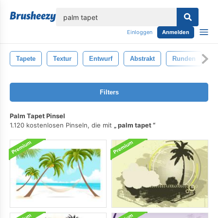
lose
Einloggen
Anmelden
Tapete
Textur
Entwurf
Abstrakt
Runden
K
Filters
Palm Tapet Pinsel
1.120 kostenlosen Pinseln, die mit
palm tapet