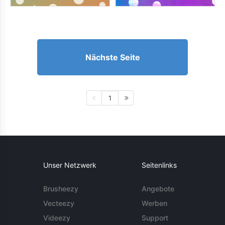
Nächste Seite
1
Unser Netzwerk
Seitenlinks
Brusheezy
Angebote
Vecteezy
Werben
Videezy
Support