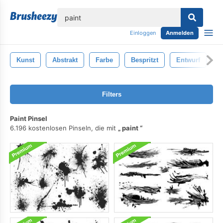
lose
Einloggen
Anmelden
Kunst
Abstrakt
Farbe
Bespritzt
Entwurf
G
Filters
Paint Pinsel
6.196 kostenlosen Pinseln, die mit
paint