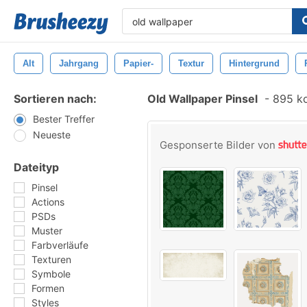
Alt
Jahrgang
Papier-
Textur
Hintergrund
Sortieren nach:
Old Wallpaper Pinsel
-
895 ko
Bester Treffer
Neueste
Gesponserte Bilder von
Dateityp
Pinsel
Actions
PSDs
Muster
Farbverläufe
Texturen
Symbole
Formen
Styles