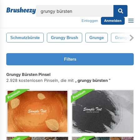
lose
Einloggen
Anmelden
Schmutzbürste
Grungy Brush
Grunge
Grunge Pins
Filters
Grungy Bürsten Pinsel
2.928 kostenlosen Pinseln, die mit
grungy bürsten