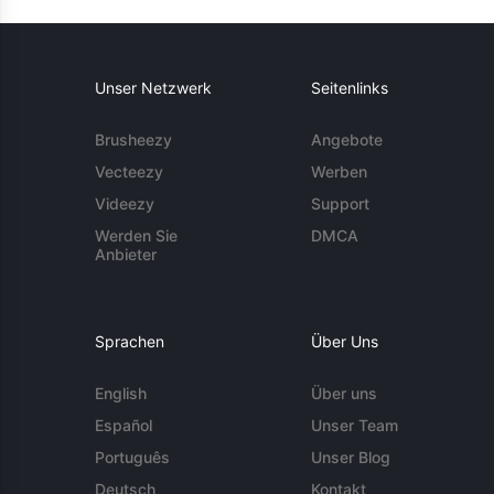
Unser Netzwerk
Seitenlinks
Brusheezy
Angebote
Vecteezy
Werben
Videezy
Support
Werden Sie
DMCA
Anbieter
Sprachen
Über Uns
English
Über uns
Español
Unser Team
Português
Unser Blog
Deutsch
Kontakt