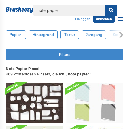
lose
Einloggen
Anmelden
Papier-
Hintergrund
Textur
Jahrgang
Zerrisse
Filters
Note Papier Pinsel
469 kostenlosen Pinseln, die mit
note papier