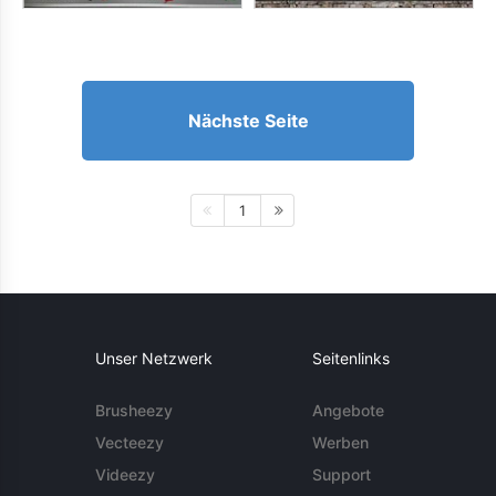
Nächste Seite
1
Unser Netzwerk
Seitenlinks
Brusheezy
Angebote
Vecteezy
Werben
Videezy
Support