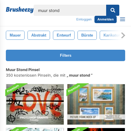
lose
Einloggen
Anmelden
Mauer
Abstrakt
Entwurf
Bürste
Karikatur
Filters
Muur Stond Pinsel
350 kostenlosen Pinseln, die mit
muur stond