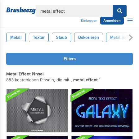
lose
Einloggen
Anmelden
Metall
Textur
Staub
Dekorieren
Metallisch
Filters
Metal Effect Pinsel
883 kostenlosen Pinseln, die mit
metal effect